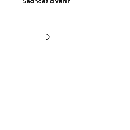
Séances à venir
Politique d'annulation
Pour reporter ou annuler, merci de prévenir
48 h à l'avance, sinon les séances sont
comptabilisées. ( Hors urgence médicale)
Coordonnées